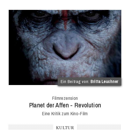
(im
Ein Beitrag von:
Britta Leuchner
Int
Onl
Filmrezension
Mag
:
Planet der Affen - Revolution
Eine Kritik zum Kino-Film
KULTUR