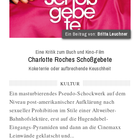
(im
Ein Beitrag von:
Britta Leuchner
Int
Onl
Eine Kritik zum Buch und Kino-Film
Mag
:
Charlotte Roches Schoßgebete
Koketerrie oder aufbrechende Keuschheit
KULTUR
Ein masturbierendes Pseudo-Schockwerk auf dem
Niveau post-amerikanischer Aufklärung nach
sexueller Prohibition im Stile einer Altweiber-
Bahnhofslektüre, erst auf die Hugendubel-
Eingangs-Pyramiden und dann an die Cinemaxx
Leinwände geklatscht und...