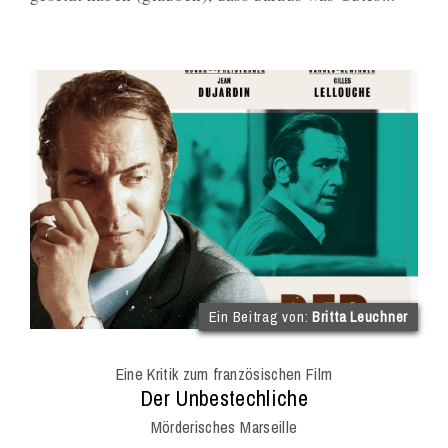
(im
Ein Beitrag von:
Britta Leuchner
Int
Onl
Eine Kritik zum französischen Film
Mag
:
Der Unbestechliche
Mörderisches Marseille