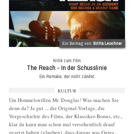
(im
Ein Beitrag von:
Britta Leuchner
Int
Onl
Kritik zum Film
Mag
:
The Reach - In der Schusslinie
Ein Remake, der nicht zündet
KULTUR
Um Himmelswillen Mr. Douglas! Was machen Sie
denn da? Ja gut ... die Original-Vorlage, die
Vorgeschichte des Films, der Klassiker-Bonus, etc.,
klar da kann man schon mal versehentlich drauf
gesetzt haben (glauben), dass daraus was Gutes...