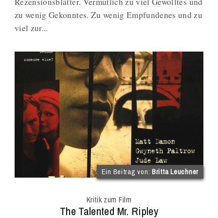
Rezensionsblätter. Vermutlich zu viel Gewolltes und
zu wenig Gekonntes. Zu wenig Empfundenes und zu
viel zur...
(im
Ein Beitrag von:
Britta Leuchner
Int
Onl
Kritik zum Film
Mag
:
The Talented Mr. Ripley