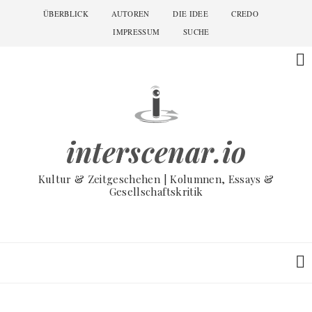
Skip
ÜBERBLICK
AUTOREN
DIE IDEE
CREDO
Main
to
navigation
IMPRESSUM
SUCHE
main
content
interscenar.io
Kultur & Zeitgeschehen | Kolumnen, Essays &
Gesellschaftskritik