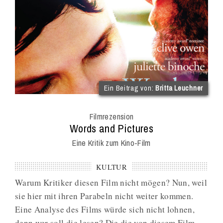
(im
Ein Beitrag von:
Britta Leuchner
Int
Onl
Filmrezension
Mag
:
Words and Pictures
Eine Kritik zum Kino-Film
KULTUR
Warum Kritiker diesen Film nicht mögen? Nun, weil
sie hier mit ihren Parabeln nicht weiter kommen.
Eine Analyse des Films würde sich nicht lohnen,
denn wer soll die lesen? Die die von diesem Film