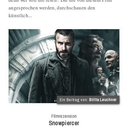
angesprochen werden, durchschauen den
künstlich...
(im
Ein Beitrag von:
Britta Leuchner
Int
Onl
Filmrezension
Mag
:
Snowpiercer