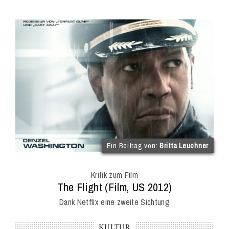
(im
Ein Beitrag von:
Britta Leuchner
Int
Onl
Kritik zum Film
Mag
:
The Flight (Film, US 2012)
Dank Netflix eine zweite Sichtung
KULTUR