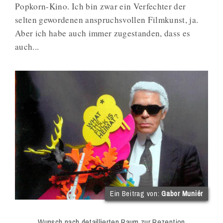
Popkorn-Kino. Ich bin zwar ein Verfechter der
selten gewordenen anspruchsvollen Filmkunst, ja.
Aber ich habe auch immer zugestanden, dass es
auch...
(im
Ein Beitrag von:
Gabor Muniér
Int
Onl
Wunsch nach detaillierten Raum zur Rezeption