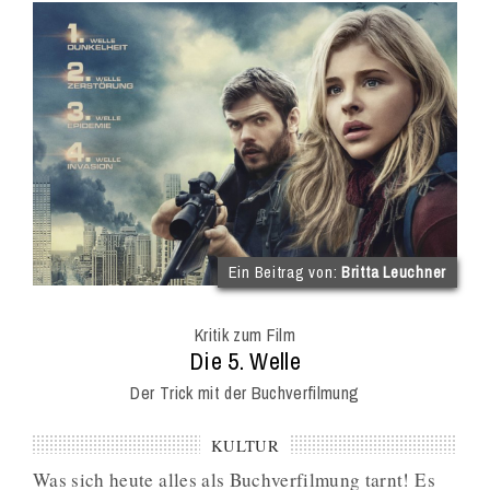
(im
Ein Beitrag von:
Britta Leuchner
Int
Onl
Kritik zum Film
Mag
:
Die 5. Welle
Der Trick mit der Buchverfilmung
KULTUR
Was sich heute alles als Buchverfilmung tarnt! Es