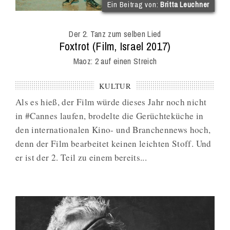
(im
Ein Beitrag von:
Britta Leuchner
Int
Onl
Der 2. Tanz zum selben Lied
Mag
:
Foxtrot (Film, Israel 2017)
Maoz: 2 auf einen Streich
KULTUR
Als es hieß, der Film würde dieses Jahr noch nicht
in #Cannes laufen, brodelte die Gerüchteküche in
den internationalen Kino- und Branchennews hoch,
denn der Film bearbeitet keinen leichten Stoff. Und
er ist der 2. Teil zu einem bereits...