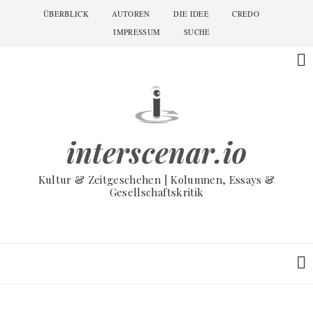
Skip
ÜBERBLICK
AUTOREN
DIE IDEE
CREDO
Main
to
navigation
IMPRESSUM
SUCHE
main
content
interscenar.io
Kultur & Zeitgeschehen | Kolumnen, Essays &
Gesellschaftskritik