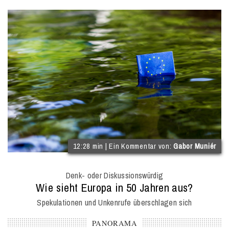
IM
ÜBERBLICK
(
12:28 min | Ein Kommentar von:
Gabor Muniér
I
O
Denk- oder Diskussionswürdig
M
:
Wie sieht Europa in 50 Jahren aus?
Spekulationen und Unkenrufe überschlagen sich
PANORAMA