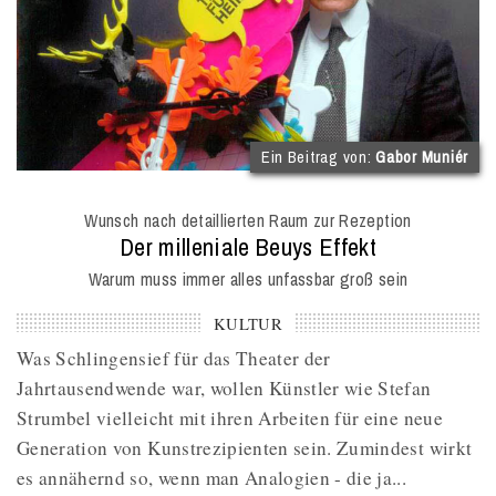
(
Ein Beitrag von:
Gabor Muniér
I
O
Wunsch nach detaillierten Raum zur Rezeption
M
:
Der milleniale Beuys Effekt
Warum muss immer alles unfassbar groß sein
KULTUR
Was Schlingensief für das Theater der
Jahrtausendwende war, wollen Künstler wie Stefan
Strumbel vielleicht mit ihren Arbeiten für eine neue
Generation von Kunstrezipienten sein. Zumindest wirkt
es annähernd so, wenn man Analogien - die ja...