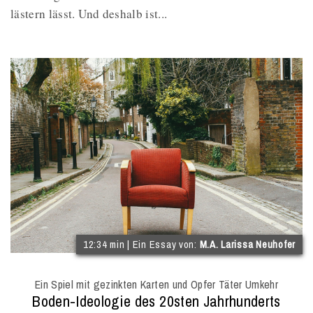
lästern lässt. Und deshalb ist...
(
12:34 min | Ein Essay von:
M.A. Larissa Neuhofer
I
O
Ein Spiel mit gezinkten Karten und Opfer Täter Umkehr
M
:
Boden-Ideologie des 20sten Jahrhunderts