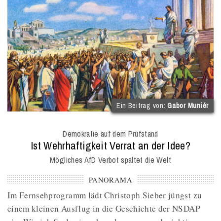
(
Ein Beitrag von:
Gabor Muniér
I
O
Demokratie auf dem Prüfstand
M
:
Ist Wehrhaftigkeit Verrat an der Idee?
Mögliches AfD Verbot spaltet die Welt
PANORAMA
Im Fernsehprogramm lädt Christoph Sieber jüngst zu
einem kleinen Ausflug in die Geschichte der NSDAP