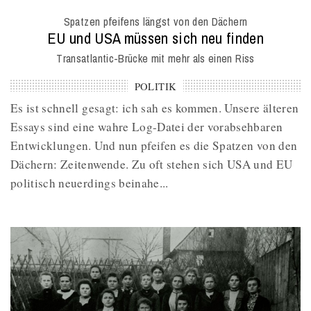
O
Spatzen pfeifens längst von den Dächern
M
:
EU und USA müssen sich neu finden
Transatlantic-Brücke mit mehr als einen Riss
POLITIK
Es ist schnell gesagt: ich sah es kommen. Unsere älteren
Essays sind eine wahre Log-Datei der vorabsehbaren
Entwicklungen. Und nun pfeifen es die Spatzen von den
Dächern: Zeitenwende. Zu oft stehen sich USA und EU
politisch neuerdings beinahe...