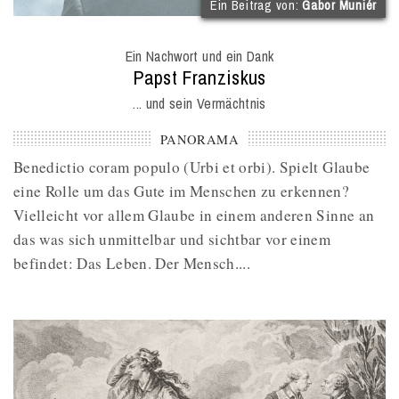
(
Ein Beitrag von:
Gabor Muniér
I
O
Ein Nachwort und ein Dank
M
:
Papst Franziskus
... und sein Vermächtnis
PANORAMA
Benedictio coram populo (Urbi et orbi). Spielt Glaube
eine Rolle um das Gute im Menschen zu erkennen?
Vielleicht vor allem Glaube in einem anderen Sinne an
das was sich unmittelbar und sichtbar vor einem
befindet: Das Leben. Der Mensch....