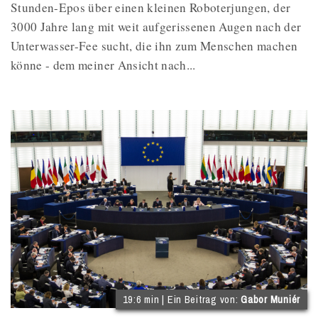
Stunden-Epos über einen kleinen Roboterjungen, der
3000 Jahre lang mit weit aufgerissenen Augen nach der
Unterwasser-Fee sucht, die ihn zum Menschen machen
könne - dem meiner Ansicht nach...
(
19:6 min | Ein Beitrag von:
Gabor Muniér
I