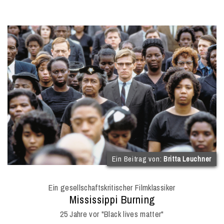
(
Ein Beitrag von:
Britta Leuchner
I
O
Ein gesellschaftskritischer Filmklassiker
M
:
Mississippi Burning
25 Jahre vor "Black lives matter"