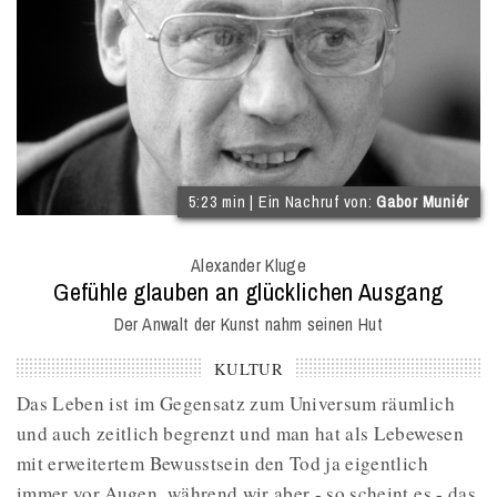
(
5:23 min | Ein Nachruf von:
Gabor Muniér
I
O
Alexander Kluge
M
:
Gefühle glauben an glücklichen Ausgang
Der Anwalt der Kunst nahm seinen Hut
KULTUR
Das Leben ist im Gegensatz zum Universum räumlich
und auch zeitlich begrenzt und man hat als Lebewesen
mit erweitertem Bewusstsein den Tod ja eigentlich
immer vor Augen, während wir aber - so scheint es - das