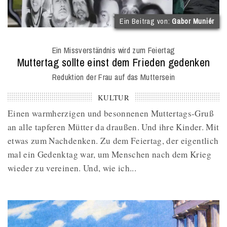
(
Ein Beitrag von:
Gabor Muniér
I
O
Ein Missverständnis wird zum Feiertag
M
:
Muttertag sollte einst dem Frieden gedenken
Reduktion der Frau auf das Muttersein
KULTUR
Einen warmherzigen und besonnenen Muttertags-Gruß
an alle tapferen Mütter da draußen. Und ihre Kinder. Mit
etwas zum Nachdenken. Zu dem Feiertag, der eigentlich
mal ein Gedenktag war, um Menschen nach dem Krieg
wieder zu vereinen. Und, wie ich...