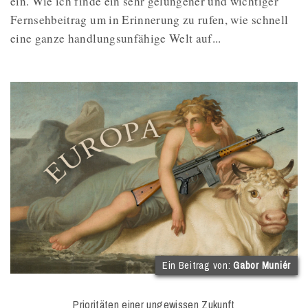
ein. Wie ich finde ein sehr gelungener und wichtiger
Fernsehbeitrag um in Erinnerung zu rufen, wie schnell
eine ganze handlungsunfähige Welt auf...
(
Ein Beitrag von:
Gabor Muniér
I
O
Prioritäten einer ungewissen Zukunft