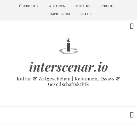
Skip
ÜBERBLICK
AUTOREN
DIE IDEE
CREDO
Main
to
navigation
IMPRESSUM
SUCHE
main
content
interscenar.io
Kultur & Zeitgeschehen | Kolumnen, Essays &
Gesellschaftskritik