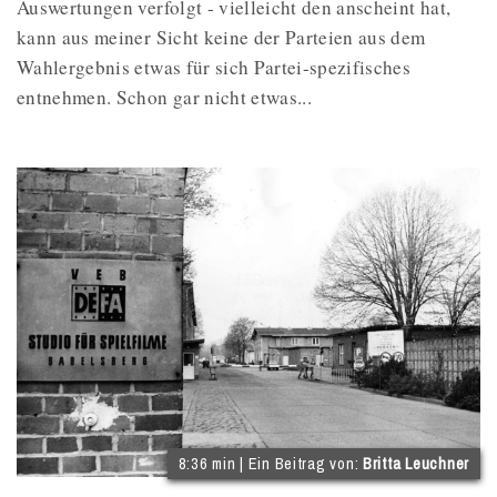
Auswertungen verfolgt - vielleicht den anscheint hat,
kann aus meiner Sicht keine der Parteien aus dem
Wahlergebnis etwas für sich Partei-spezifisches
entnehmen. Schon gar nicht etwas...
(
8:36 min | Ein Beitrag von:
Britta Leuchner
I