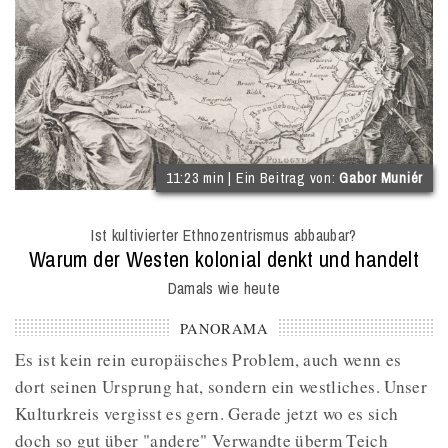
(
11:23 min | Ein Beitrag von:
Gabor Muniér
I
O
Ist kultivierter Ethnozentrismus abbaubar?
M
:
Warum der Westen kolonial denkt und handelt
Damals wie heute
PANORAMA
Es ist kein rein europäisches Problem, auch wenn es
dort seinen Ursprung hat, sondern ein westliches. Unser
Kulturkreis vergisst es gern. Gerade jetzt wo es sich
doch so gut über "andere" Verwandte überm Teich