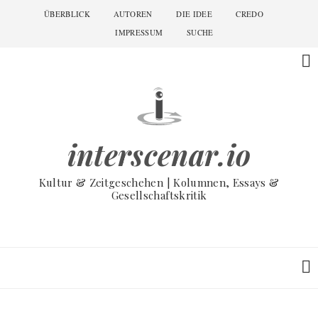
Skip
ÜBERBLICK
AUTOREN
DIE IDEE
CREDO
Main
to
navigation
IMPRESSUM
SUCHE
main
content
interscenar.io
Kultur & Zeitgeschehen | Kolumnen, Essays &
Gesellschaftskritik