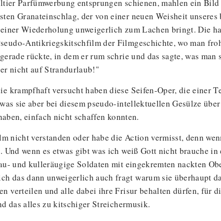
aultier Parfümwerbung entsprungen schienen, mahlen ein Bil
sten Granateinschlag, der von einer neuen Weisheit unseres
 seiner Wiederholung unweigerlich zum Lachen bringt. Die 
seudo-Antikriegskitschfilm der Filmgeschichte, wo man froh
 gerade rückte, in dem er rum schrie und das sagte, was ma
er nicht auf Strandurlaub!"
ie krampfhaft versucht haben diese Seifen-Oper, die einer Te
, was sie aber bei diesem pseudo-intellektuellen Gesülze übe
 haben, einfach nicht schaffen konnten.
ilm nicht verstanden oder habe die Action vermisst, denn wen
. Und wenn es etwas gibt was ich weiß Gott nicht brauche in 
blau- und kulleräugige Soldaten mit eingekremten nackten O
ch das dann unweigerlich auch fragt warum sie überhaupt d
 verteilen und alle dabei ihre Frisur behalten dürfen, für d
nd das alles zu kitschiger Streichermusik.