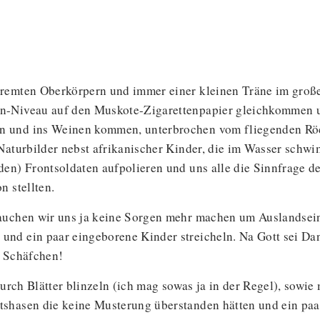
kremten Oberkörpern und immer einer kleinen Träne im groß
n-Niveau auf den Muskote-Zigarettenpapier gleichkommen un
 und ins Weinen kommen, unterbrochen vom fliegenden Röck
Naturbilder nebst afrikanischer Kinder, die im Wasser schwim
en) Frontsoldaten aufpolieren und uns alle die Sinnfrage des
n stellten.
auchen wir uns ja keine Sorgen mehr machen um Auslandseins
nd ein paar eingeborene Kinder streicheln. Na Gott sei Da
r Schäfchen!
durch Blätter blinzeln (ich mag sowas ja in der Regel), sowie
shasen die keine Musterung überstanden hätten und ein paar