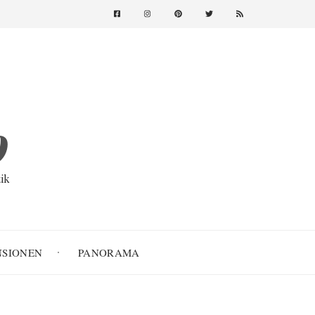
o
ik
NSIONEN
PANORAMA