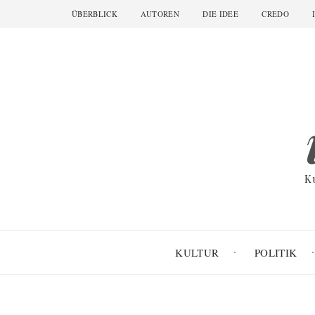
Skip
ÜBERBLICK
AUTOREN
DIE IDEE
CREDO
Main
to
navigation
main
content
K
KULTUR
POLITIK