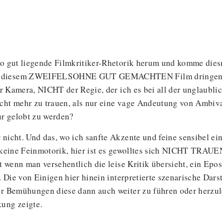
 so gut liegende Filmkritiker-Rhetorik herum und komme die
zu diesem ZWEIFELSOHNE GUT GEMACHTEN Film dringend hi
der Kamera, NICHT der Regie, der ich es bei all der unglaub
cht mehr zu trauen, als nur eine vage Andeutung von Ambival
ur gelobt zu werden?
 nicht. Und das, wo ich sanfte Akzente und feine sensibel e
s keine Feinmotorik, hier ist es gewolltes sich NICHT TRAUE
bt wenn man versehentlich die leise Kritik übersieht, ein Epo
h. Die von Einigen hier hinein interpretierte szenarische Dar
für Bemühungen diese dann auch weiter zu führen oder herzul
ung zeigte.