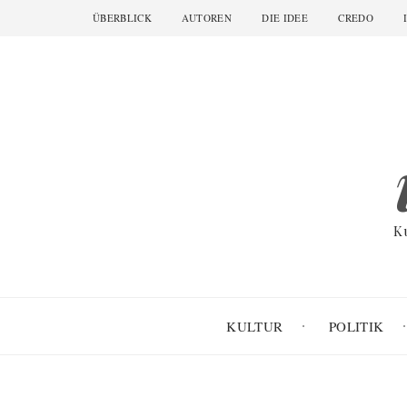
Skip
ÜBERBLICK
AUTOREN
DIE IDEE
CREDO
Main
to
navigation
main
content
K
KULTUR
POLITIK