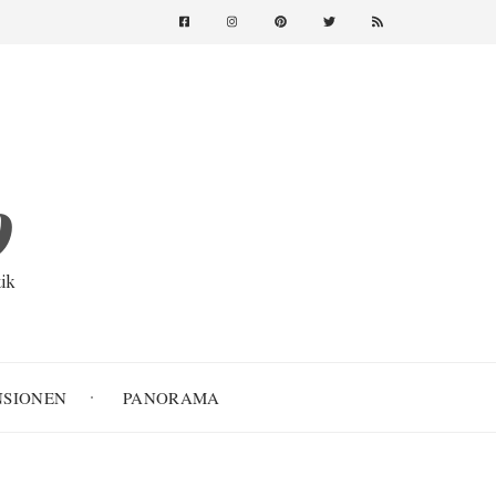
o
ik
NSIONEN
PANORAMA