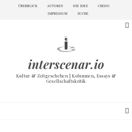
Skip
ÜBERBLICK
AUTOREN
DIE IDEE
CREDO
Main
to
navigation
IMPRESSUM
SUCHE
main
content
interscenar.io
Kultur & Zeitgeschehen | Kolumnen, Essays &
Gesellschaftskritik