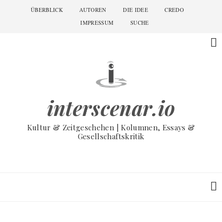
Skip
ÜBERBLICK
AUTOREN
DIE IDEE
CREDO
Main
to
navigation
IMPRESSUM
SUCHE
main
content
interscenar.io
Kultur & Zeitgeschehen | Kolumnen, Essays &
Gesellschaftskritik