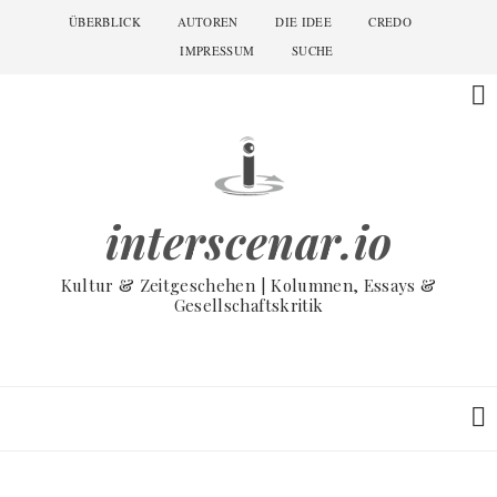
Skip
ÜBERBLICK
AUTOREN
DIE IDEE
CREDO
Main
to
navigation
IMPRESSUM
SUCHE
main
content
interscenar.io
Kultur & Zeitgeschehen | Kolumnen, Essays &
Gesellschaftskritik