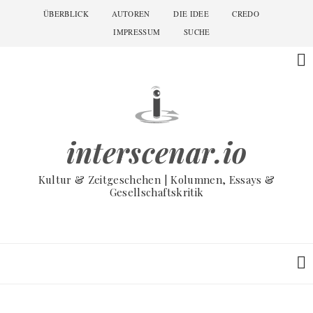
Skip
ÜBERBLICK
AUTOREN
DIE IDEE
CREDO
Main
to
navigation
IMPRESSUM
SUCHE
main
content
interscenar.io
Kultur & Zeitgeschehen | Kolumnen, Essays &
Gesellschaftskritik