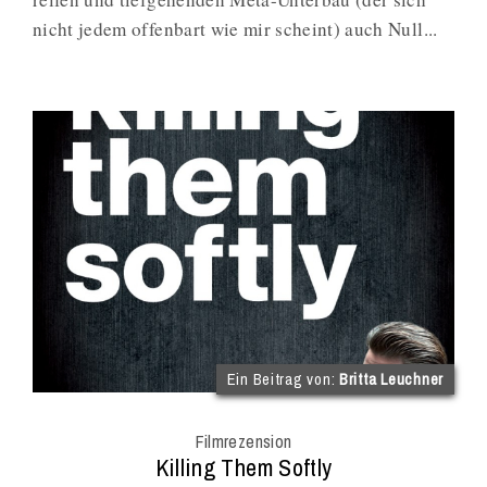
nicht jedem offenbart wie mir scheint) auch Null...
(im
Ein Beitrag von:
Britta Leuchner
Int
Onl
Filmrezension
Mag
:
Killing Them Softly