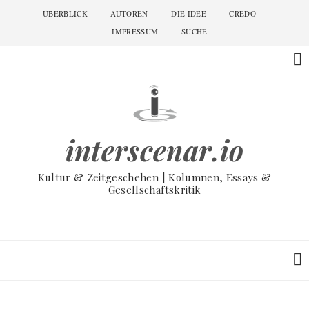
Skip
ÜBERBLICK
AUTOREN
DIE IDEE
CREDO
Main
to
navigation
IMPRESSUM
SUCHE
main
content
interscenar.io
Kultur & Zeitgeschehen | Kolumnen, Essays &
Gesellschaftskritik