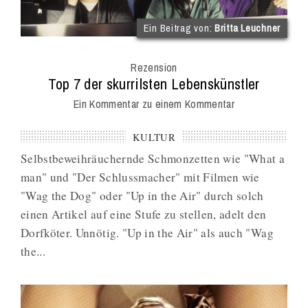
(im
Ein Beitrag von:
Britta Leuchner
Int
Onl
Rezension
Mag
:
Top 7 der skurrilsten Lebenskünstler
Ein Kommentar zu einem Kommentar
KULTUR
Selbstbeweihräuchernde Schmonzetten wie "What a
man" und "Der Schlussmacher" mit Filmen wie
"Wag the Dog" oder "Up in the Air" durch solch
einen Artikel auf eine Stufe zu stellen, adelt den
Dorfköter. Unnötig. "Up in the Air" als auch "Wag
the...