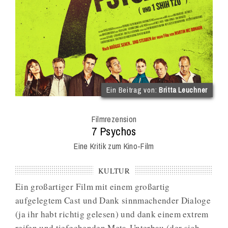
(im
Ein Beitrag von:
Britta Leuchner
Int
Onl
Filmrezension
Mag
:
7 Psychos
Eine Kritik zum Kino-Film
KULTUR
Ein großartiger Film mit einem großartig
aufgelegtem Cast und Dank sinnmachender Dialoge
(ja ihr habt richtig gelesen) und dank einem extrem
reifen und tiefgehenden Meta-Unterbau (der sich