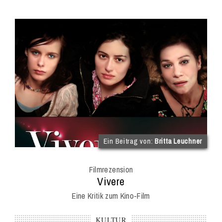
(im
Ein Beitrag von:
Britta Leuchner
Int
Onl
Filmrezension
Mag
:
Vivere
Eine Kritik zum Kino-Film
KULTUR