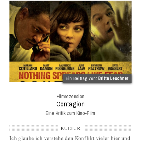
(im
Ein Beitrag von:
Britta Leuchner
Int
Onl
Filmrezension
Mag
:
Contagion
Eine Kritik zum Kino-Film
KULTUR
Ich glaube ich verstehe den Konflikt vieler hier und