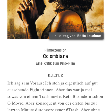
(im
Ein Beitrag von:
Britta Leuchner
Int
Onl
Filmrezension
Mag
:
Colombiana
Eine Kritik zum Kino-Film
KULTUR
Ich sag's im Voraus: Ich steh ja eigentlich auf gut
aussehende Fighterinnen. Aber das war ja mal
sowas von einem Trashmovie. Kein B sondern schon
C-Movie. Aber konsequent von der ersten bis zur
letzten Minute durchgezogener #Trash. Aber ohne