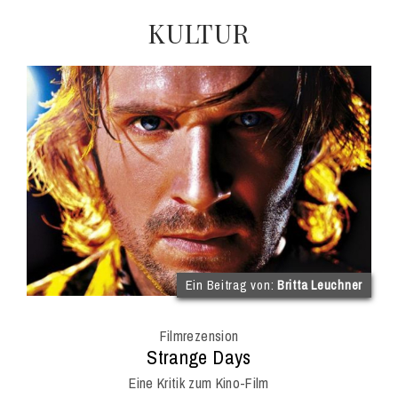
KULTUR
(im
Ein Beitrag von:
Britta Leuchner
Int
Onl
Filmrezension
Mag
:
Strange Days
Eine Kritik zum Kino-Film