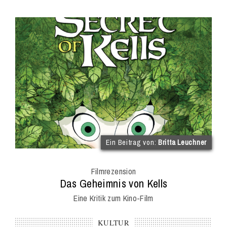
(im
Ein Beitrag von:
Britta Leuchner
Int
Onl
Filmrezension
Mag
:
Das Geheimnis von Kells
Eine Kritik zum Kino-Film
KULTUR