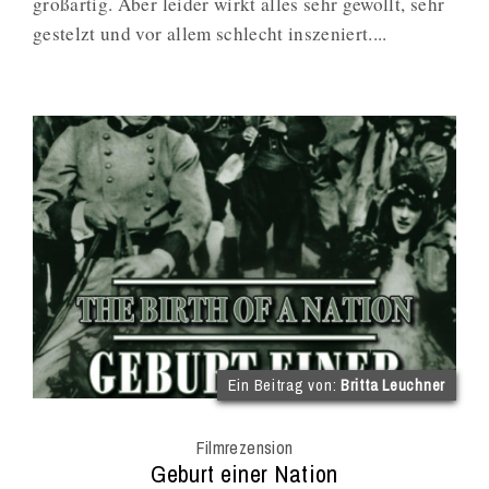
großartig. Aber leider wirkt alles sehr gewollt, sehr
gestelzt und vor allem schlecht inszeniert....
(im
Ein Beitrag von:
Britta Leuchner
Int
Onl
Filmrezension
Mag
:
Geburt einer Nation