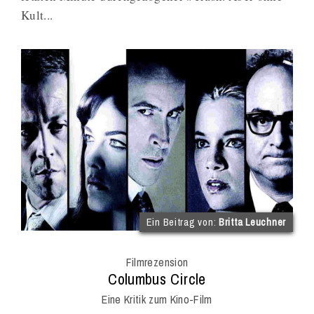
Kult...
(im
Ein Beitrag von:
Britta Leuchner
Int
Onl
Filmrezension
Mag
:
Columbus Circle
Eine Kritik zum Kino-Film