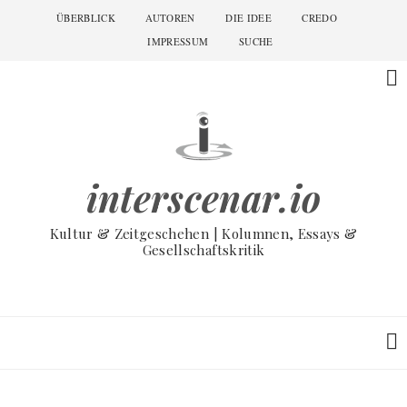
Skip
ÜBERBLICK
AUTOREN
DIE IDEE
CREDO
Main
to
navigation
IMPRESSUM
SUCHE
main
content
interscenar.io
Kultur & Zeitgeschehen | Kolumnen, Essays &
Gesellschaftskritik